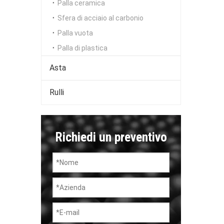
Palla ceramica
Sfera di acciaio al carbonio
Palla vuota
Palla di plastica
Asta
Rulli
Richiedi un preventivo