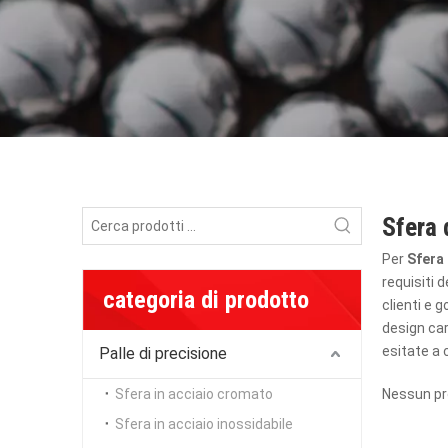
Sfera 
Per
Sfera 
requisiti d
categoria di prodotto
clienti e 
design car
esitate a 
Palle di precisione
Sfera in acciaio cromato
Nessun pr
Sfera in acciaio inossidabile