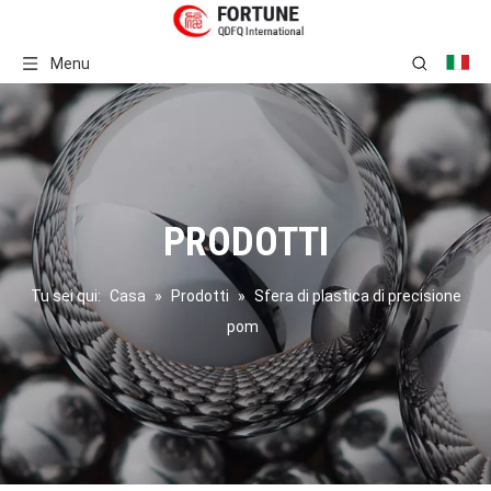
Menu
PRODOTTI
Tu sei qui:
Casa
»
Prodotti
»
Sfera di plastica di precisione
pom