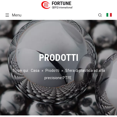
Menu
PRODOTTI
Tu sei qui:
Casa
»
Prodotti
»
Sfera di plastica ad alta
precisione PTFE