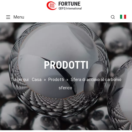
Menu
PRODOTTI
Tu sei qui:
Casa
»
Prodotti
»
Sfera di acciaio al carbonio
sferico