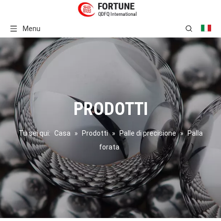
Menu
PRODOTTI
Tu sei qui:
Casa
»
Prodotti
»
Palle di precisione
»
Palla
forata