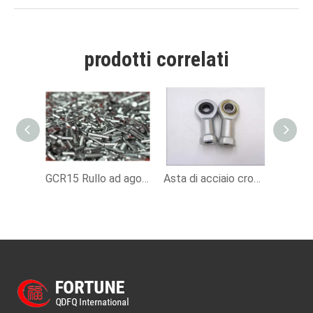
prodotti correlati
GCR15 Rullo ad ago in acciaio Chrome per guida lineare 40x40mm
Asta di acciaio cromata estremità per l'energia del vento