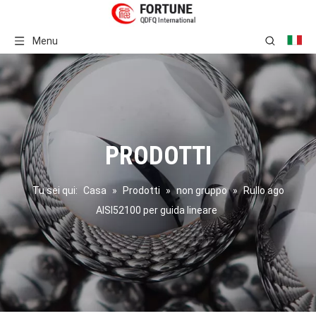
Menu
PRODOTTI
Tu sei qui:
Casa
»
Prodotti
»
non gruppo
»
Rullo ago
AISI52100 per guida lineare